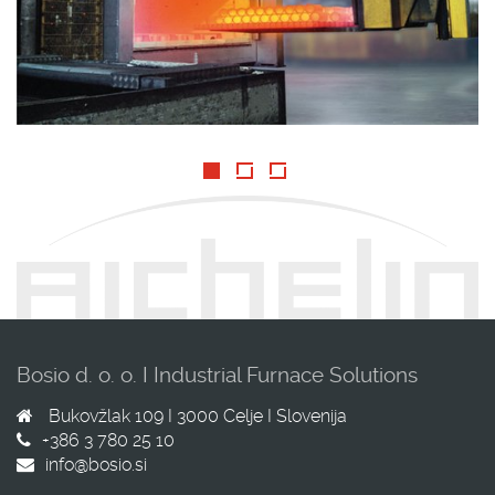
Bosio d. o. o. I Industrial Furnace Solutions
Bukovžlak 109 I
3000
Celje I
Slovenija
+386 3 780 25 10
info@bosio.si