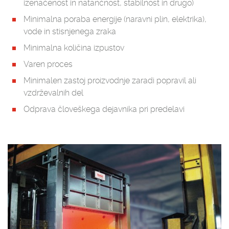
izenačenost in natančnost, stabilnost in drugo)
Minimalna poraba energije (naravni plin, elektrika),
vode in stisnjenega zraka
Minimalna količina izpustov
Varen proces
Minimalen zastoj proizvodnje zaradi popravil ali
vzdrževalnih del
Odprava človeškega dejavnika pri predelavi