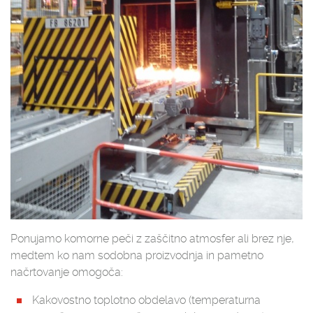
Ponujamo komorne peči z zaščitno atmosfer ali brez nje,
medtem ko nam sodobna proizvodnja in pametno
načrtovanje omogoča:
Kakovostno toplotno obdelavo (temperaturna